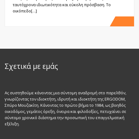
ταυτόχρονα ιδιωτικότητα και εύκολη πρόσβαση. Το
οικόπεδο[…]
Σχετικά με εμάς
Ας συστηθούμε κάνοντας μια σύντομη αναδρομή στο παρελθόν,
γνωρίζοντας τον ιδιοκτήτη, ιδρυτή και ιδιοκτήτη της ERGODOM,
Σπύρο Μουζακίτη. Κάνοντας το πρώτο βήμα το 1984, ως βοηθός
οικοδόμος, γεμάτος όρεξη, όνειρα και φιλοδοξίες, πετυχαίνει σε
σύντομο χρονικό διάστημα την προσωπική του επαγγελματική
εξέλιξη.